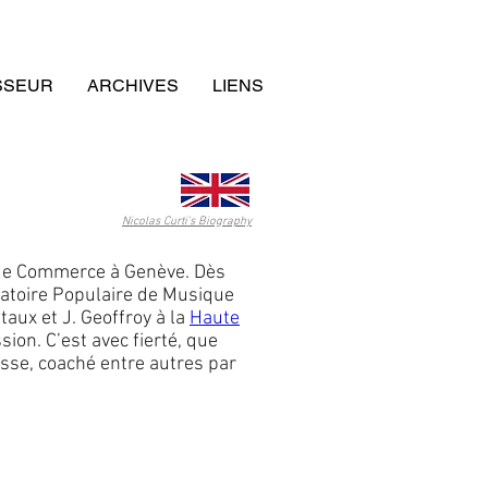
SSEUR
ARCHIVES
LIENS
Nicolas Curti's Biography
e de Commerce à Genève. Dès
rvatoire Populaire de Musique
taux et J. Geoffroy à la
Haute
ion. C’est avec fierté, que
isse, coaché entre autres par