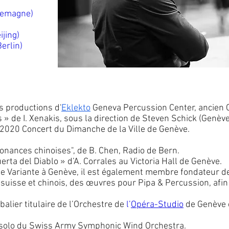
lemagne)
ijing)
erlin)
es productions d'
Eklekto
Geneva Percussion Center, ancien C
» de I. Xenakis, sous la direction de Steven Schick (Genève
n 2020 Concert du Dimanche de la Ville de Genève.
sonances chinoises", de B. Chen, Radio de Bern.
uerta del Diablo » d’A. Corrales au Victoria Hall de Genève.
 Variante à Genève, il est également membre fondateur de
isse et chinois, des œuvres pour Pipa & Percussion, afin
balier titulaire de l’Orchestre de
l’
Opéra-Studio
de Genève e
r solo du Swiss Army Symphonic Wind Orchestra.