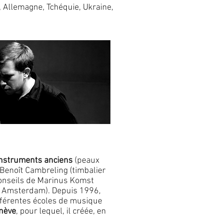
e, Allemagne, Tchéquie, Ukraine,
instruments anciens
(peaux
 Benoît Cambreling (timbalier
 conseils de Marinus Komst
 – Amsterdam).
Depuis 1996,
fférentes écoles de musique
enève
, pour lequel, il créée, en