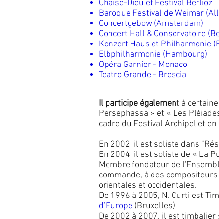
Chaise-Dieu et Festival Berlioz
Baroque Festival de Weimar (Al
Concertgebow (Amsterdam)
Concert Hall & Conservatoire (Be
Konzert Haus et Philharmonie (B
Elbphilharmonie (Hambourg)
Opéra Garnier - Monaco
Teatro Grande - Brescia
Il participe égalemen
t à certain
Persephassa » et « Les Pléiades 
cadre du Festival Archipel et e
En 2002, il est soliste dans "Ré
En 2004, il est soliste de « La P
Membre fondateur de l'Ensemble
commande, à des compositeurs su
orientales et occidentales.
De 1996 à 2005, N. Curti est Tim
d’Europe
(Bruxelles)
De 2002 à 2007, il est timbalie