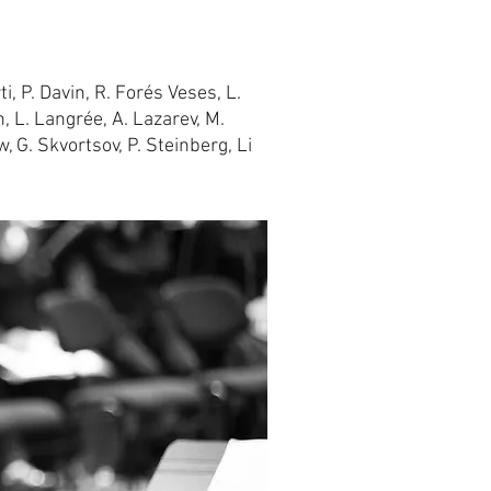
i, P. Davin, R. Forés Veses, L.
n, L. Langrée, A. Lazarev, M.
, G. Skvortsov, P. Steinberg, Li