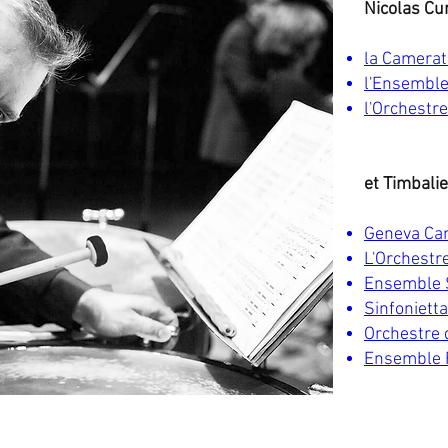
Nicolas Cur
la Camerat
l'Ensembl
l'Orchestr
et Timbali
Geneva Ca
L'Orchestr
Ensemble 
Sinfoniett
Orchestre 
Ensemble 