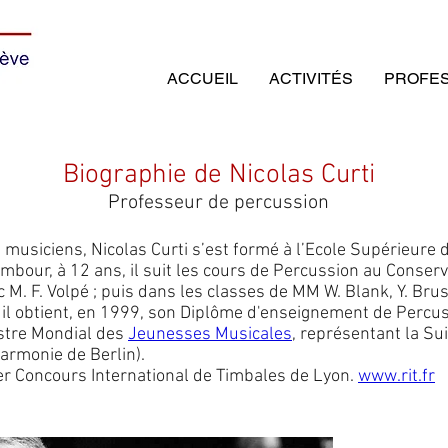
ACCUEIL
ACTIVITÉS
PROFE
Biographie de Nicolas Curti
Professeur de percussion
 musiciens, Nicolas Curti s’est formé à l’Ecole Supérieur
ambour, à 12 ans, il suit les cours de Percussion au Conse
M. F. Volpé ; puis dans les classes de MM W. Blank, Y. Brus
ù il obtient, en 1999, son Diplôme d'enseignement de Percuss
estre Mondial des
Jeunesses Musicales
, représentant la Su
armonie de Berlin).
ier Concours International de Timbales de Lyon.
www.rit.fr