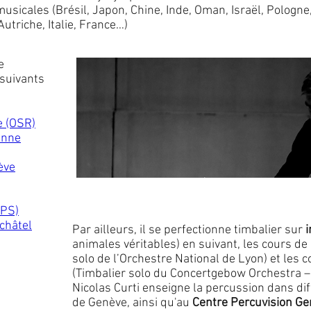
 musicales (Brésil, Japon, Chine, Inde, Oman, Israël, Pologn
utriche, Italie, France…)
e
suivants
e (OSR)
anne
ève
OPS)
châtel
Par ailleurs, il se perfectionne timbalier sur
animales véritables) en suivant, les cours de
solo de l’Orchestre National de Lyon) et les
(Timbalier solo du Concertgebow Orchestra
Nicolas Curti enseigne la percussion dans di
de Genève, ainsi qu'au
Centre Percuvision G