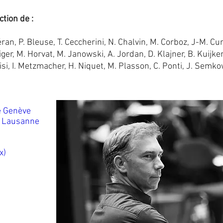
ction de :
ran, P. Bleuse, T. Ceccherini, N. Chalvin, M. Corboz, J-M. Curt
iger, M. Horvat, M. Janowski, A. Jordan, D. Klajner, B. Kuijke
isi, I. Metzmacher, H. Niquet, M. Plasson, C. Ponti, J. Semkow
de Genève
e Lausanne
x)