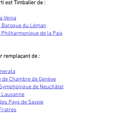
ti est Timbalier de :
a Venia
e Baroque du Léman
e Philharmonique de la Paix
er remplaçant de :
merata
e de Chambre de Genève
Symphonique de Neuchâtel
a Lausanne
des Pays de Savoie
Fratres