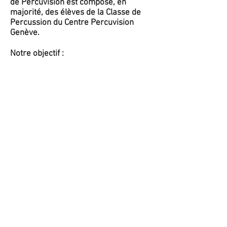
de Percuvision est composé, en
majorité, des élèves de la Classe de
Percussion du Centre Percuvision
Genève.
Notre objectif :
Se
produire
devant un public de tout
âge confondu "de 7 à 77 ans",
afin de
faire
découvrir
ou redécouvrir
les instruments du "monde" de la
percussion, joués par de jeunes
percussionnistes en herbe...
COURS DE PERCUSSION
Nous contacter