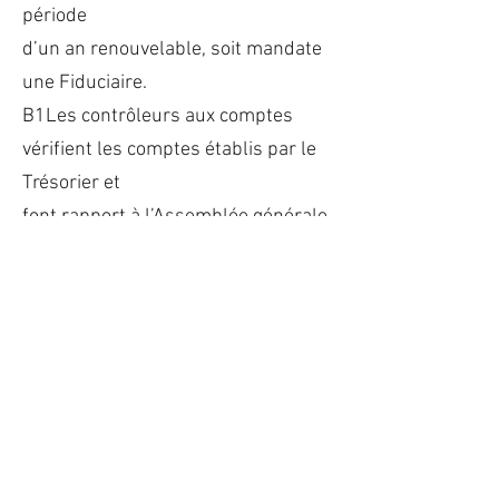
période
d’un an renouvelable, soit mandate
une Fiduciaire.
B1Les contrôleurs aux comptes
vérifient les comptes établis par le
Trésorier et
font rapport à l’Assemblée générale.
Article 9
RESSOURCES
A1Les ressources de l’Association
sont les suivantes :
A1a : cotisations des membres
A1b : honoraires des cours de
musique et d’instrument